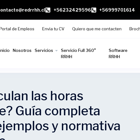
contacto@redrrhh.cl
+56232429596
+56999701614
Portal de Empleos
Envia tu CV
Quiero que me contacten
Broc
Inicio
Nosotros
Servicios
Servicio Full 360°
Software
RRHH
RRHH
ulan las horas
le? Guía completa
ejemplos y normativa