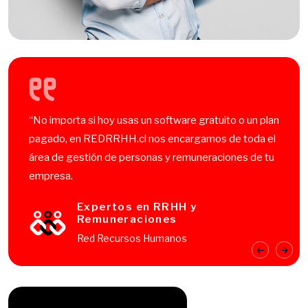
“No importa si hoy usas un software gratuito o un plan
pagado, en REDRRHH.cl nos encargamos de toda el
área de gestión de personas y remuneraciones de tu
empresa.
Expertos en RRHH y
Remuneraciones
Red Recursos Humanos
SATISFACCION CLIENTES