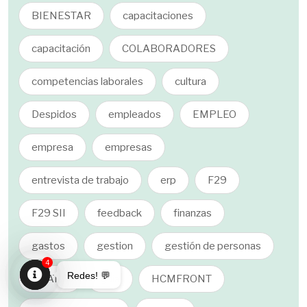
BIENESTAR
capacitaciones
capacitación
COLABORADORES
competencias laborales
cultura
Despidos
empleados
EMPLEO
empresa
empresas
entrevista de trabajo
erp
F29
F29 SII
feedback
finanzas
gastos
gestion
gestión de personas
4
Redes! 💬
GRATIS
guia
HCMFRONT
Open