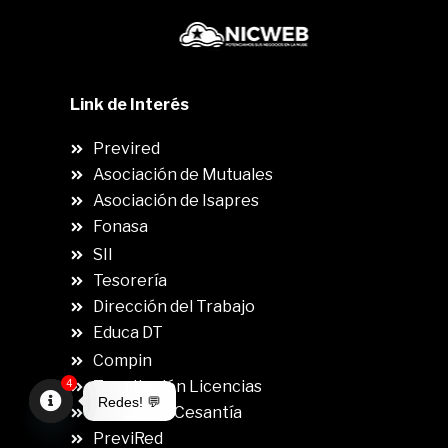
Link de Interés
Previred
Asociación de Mutuales
Asociación de Isapres
Fonasa
SII
.
Tesorería
Dirección del Trabajo
Educa DT
Compin
.
4
Tramitación Licencias
Redes! 💬
Seguro de Cesantía
Open
PreviRed