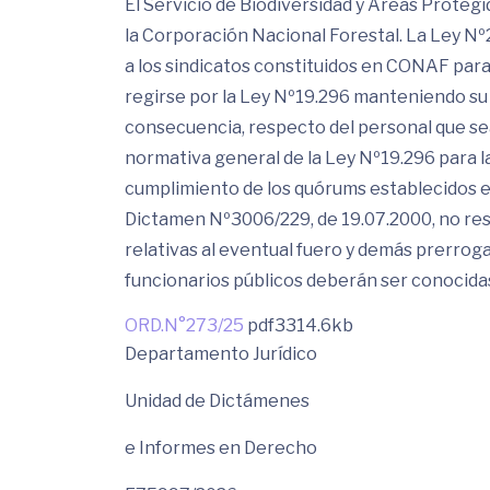
El Servicio de Biodiversidad y Áreas Protegi
la Corporación Nacional Forestal. La Ley Nº
a los sindicatos constituidos en CONAF para
regirse por la Ley Nº19.296 manteniendo su c
consecuencia, respecto del personal que sea
normativa general de la Ley Nº19.296 para l
cumplimiento de los quórums establecidos en
Dictamen Nº3006/229, de 19.07.2000, no resul
relativas al eventual fuero y demás prerroga
funcionarios públicos deberán ser conocidas 
ORD.N°273/25
pdf
3314.6kb
Departamento Jurídico
Unidad de Dictámenes
e Informes en Derecho