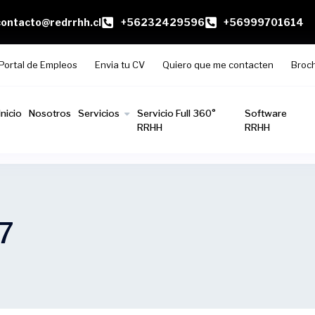
contacto@redrrhh.cl
+56232429596
+56999701614
Portal de Empleos
Envia tu CV
Quiero que me contacten
Broc
Inicio
Nosotros
Servicios
Servicio Full 360°
Software
RRHH
RRHH
7