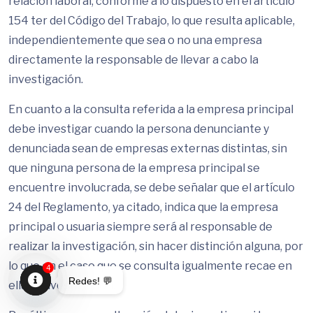
relación laboral, conforme a lo dispuesto en el artículo
154 ter del Código del Trabajo, lo que resulta aplicable,
independientemente que sea o no una empresa
directamente la responsable de llevar a cabo la
investigación.
En cuanto a la consulta referida a la empresa principal
debe investigar cuando la persona denunciante y
denunciada sean de empresas externas distintas, sin
que ninguna persona de la empresa principal se
encuentre involucrada, se debe señalar que el artículo
24 del Reglamento, ya citado, indica que la empresa
principal o usuaria siempre será al responsable de
realizar la investigación, sin hacer distinción alguna, por
lo que en el caso que se consulta igualmente recae en
4
Redes! 💬
ella la investigación.
Open